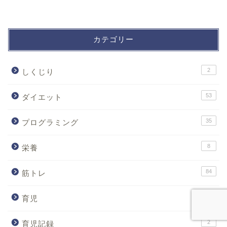
カテゴリー
2
しくじり
53
ダイエット
35
プログラミング
8
栄養
84
筋トレ
24
育児
2
育児記録