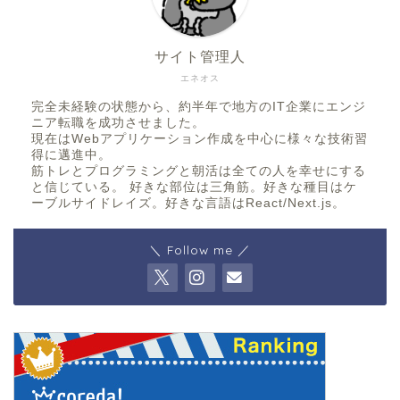
サイト管理人
エネオス
完全未経験の状態から、約半年で地方のIT企業にエンジ
ニア転職を成功させました。
現在はWebアプリケーション作成を中心に様々な技術習
得に邁進中。
筋トレとプログラミングと朝活は全ての人を幸せにする
と信じている。 好きな部位は三角筋。好きな種目はケ
ーブルサイドレイズ。好きな言語はReact/Next.js。
＼ Follow me ／