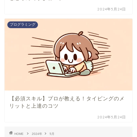
2024年5月24日
プログラミング
【必須スキル】プロが教える！タイピングのメ
リットと上達のコツ
2024年5月24日
HOME
2024年
5月