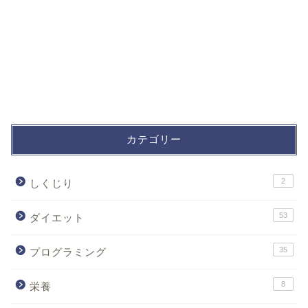
カテゴリー
2
しくじり
53
ダイエット
35
プログラミング
8
栄養