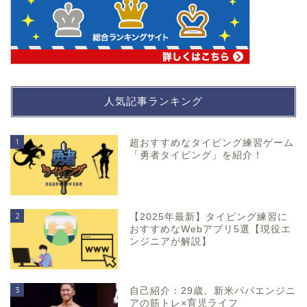
人気記事ランキング
1
超おすすめなタイピング練習ゲーム
「勇者タイピング」を紹介！
2
【2025年最新】タイピング練習に
おすすめなWebアプリ5選【現役エ
ンジニアが解説】
3
自己紹介：29歳、新米パパエンジニ
アの筋トレ×育児ライフ