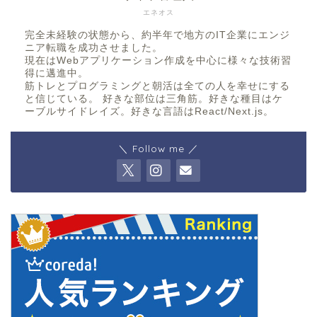
エネオス
完全未経験の状態から、約半年で地方のIT企業にエンジ
ニア転職を成功させました。
現在はWebアプリケーション作成を中心に様々な技術習
得に邁進中。
筋トレとプログラミングと朝活は全ての人を幸せにする
と信じている。 好きな部位は三角筋。好きな種目はケ
ーブルサイドレイズ。好きな言語はReact/Next.js。
＼ Follow me ／