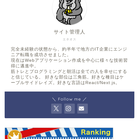
サイト管理人
エネオス
完全未経験の状態から、約半年で地方のIT企業にエンジ
ニア転職を成功させました。
現在はWebアプリケーション作成を中心に様々な技術習
得に邁進中。
筋トレとプログラミングと朝活は全ての人を幸せにする
と信じている。 好きな部位は三角筋。好きな種目はケ
ーブルサイドレイズ。好きな言語はReact/Next.js。
＼ Follow me ／