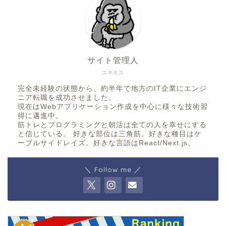
サイト管理人
エネオス
完全未経験の状態から、約半年で地方のIT企業にエンジ
ニア転職を成功させました。
現在はWebアプリケーション作成を中心に様々な技術習
得に邁進中。
筋トレとプログラミングと朝活は全ての人を幸せにする
と信じている。 好きな部位は三角筋。好きな種目はケ
ーブルサイドレイズ。好きな言語はReact/Next.js。
＼ Follow me ／