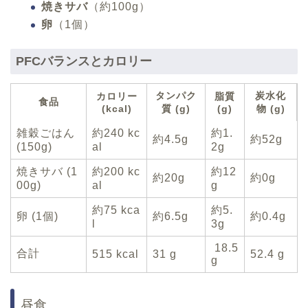
焼きサバ
（約100g）
卵
（1個）
PFCバランスとカロリー
タンパク
炭水化
カロリー
脂質
食品
(kcal)
質 (g)
(g)
物 (g)
雑穀ごはん
約240 kc
約1.
約4.5g
約52g
(150g)
al
2g
焼きサバ (1
約200 kc
約12
約20g
約0g
00g)
al
g
約75 kca
約5.
卵 (1個)
約6.5g
約0.4g
l
3g
18.5
合計
515 kcal
31 g
52.4 g
g
昼食