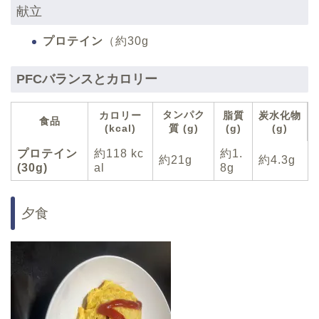
献立
プロテイン
（約30g
PFCバランスとカロリー
タンパク
カロリー
脂質
炭水化物
食品
(kcal)
質 (g)
(g)
(g)
プロテイン
約118 kc
約1.
約21g
約4.3g
(30g)
al
8g
夕食