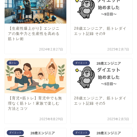
【生産性爆上がり】エンジニ
28歳エンジニア、筋トレダイ
アの集中力と生産性を高める
エット記録 その9
筋トレ術
2024年2月27日
2025年2月7日
筋トレ
ダイエット
【育児×筋トレ】育児中でも無
28歳エンジニア、筋トレダイ
理なく筋トレ！家族で楽しむ
エット記録 その5
方法とコツ
2025年8月29日
2025年2月3日
ダイエット
ダイエット