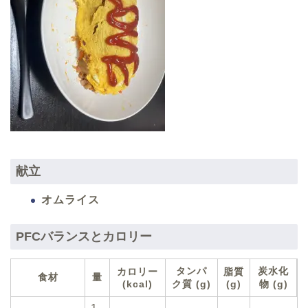
献立
オムライス
PFCバランスとカロリー
タンパ
炭水化
カロリー
脂質
食材
量
(kcal)
ク質 (g)
(g)
物 (g)