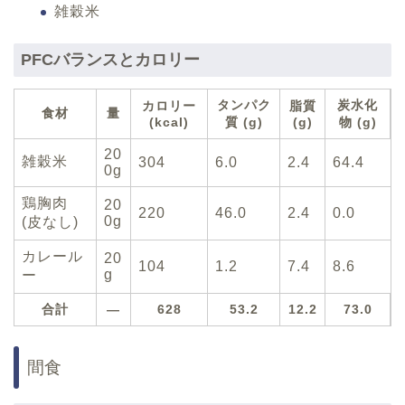
雑穀米
PFCバランスとカロリー
タンパク
炭水化
カロリー
脂質
食材
量
(kcal)
質 (g)
(g)
物 (g)
20
雑穀米
304
6.0
2.4
64.4
0g
鶏胸肉
20
220
46.0
2.4
0.0
0g
(皮なし)
カレール
20
104
1.2
7.4
8.6
g
ー
合計
—
628
53.2
12.2
73.0
間食