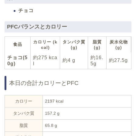
チョコ
PFCバランスとカロリー
カロリー (k
タンパク質
脂質
炭水化物
食品
cal)
(g)
(g)
(g)
チョコ(5
約275 kca
約16.
約4 g
約27.5g
0g)
l
5g
本日の合計カロリーとPFC
カロリー
2197 kcal
タンパク質
157.2 g
脂質
65.8 g